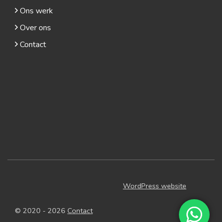
info@meschschilderwerken.nl
Willem de Zwijgerlaan 46
5171 EX Kaatsheuvel
Meer informatie
Diensten
Ons werk
Over ons
Contact