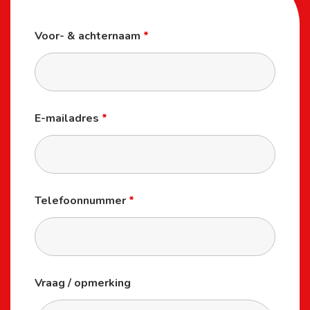
Stel een vraag
Heb je een vraag, idee of wil je een offerte ontvangen?
Gebruik onderstaand formulier, wij zijn ook via Whatsapp
makkelijk en snel bereikbaar.
Neem contact op
Voor- & achternaam
*
E-mailadres
*