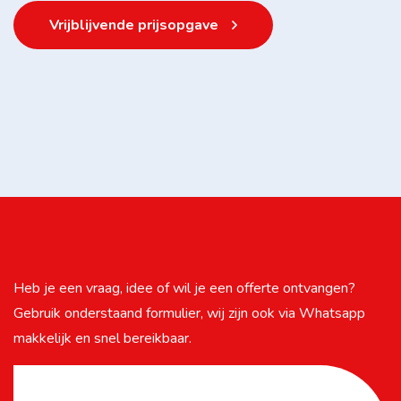
Vanuit Kaatsheuvel
In de regio Kaatsheuvel helpen wij jou bij het onderhoud en
herstel van al het schilderwerk aan jouw woning of
bedrijfspand. Benieuwd wat we voor jou kunnen
betekenen? Wij zijn dagelijks telefonisch bereikbaar via 06
23 130 884 of mail naar info@meschschilderwerken.nl.
Op maandag t/m vrijdag tussen 8:00 en 17:00 uur
Vrijblijvende prijsopgave