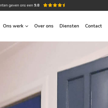
anten geven ons een
9.8
Ons werk
Over ons
Diensten
Contact