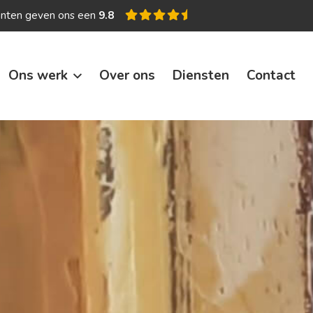
anten geven ons een
9.8
Ons werk
Over ons
Diensten
Contact