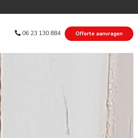
06 23 130 884
Offerte
aanvragen